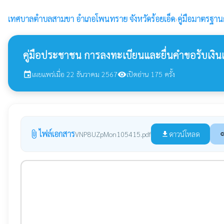
เทศบาลตำบลสามขา
อำเภอโพนทราย จังหวัดร้อยเอ็ด
›
คู่มือมาตรฐาน
คู่มือประชาชน การลงทะเบียนและยื่นคำขอรับเงิน
เผยแพร่เมื่อ 22 ธันวาคม 2567
เปิดอ่าน 175 ครั้ง
event
visibility
ไฟล์เอกสาร
attach_file
ดาวน์โหลด
VNP8UZpMon105415.pdf
file_download
li