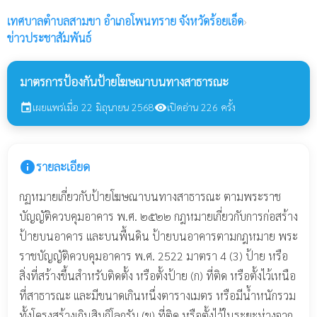
เทศบาลตำบลสามขา
อำเภอโพนทราย จังหวัดร้อยเอ็ด
›
ข่าวประชาสัมพันธ์
มาตรการป้องกันป้ายโฆษณาบนทางสาธารณะ
เผยแพร่เมื่อ 22 มิถุนายน 2568
เปิดอ่าน 226 ครั้ง
event
visibility
info
รายละเอียด
กฏหมายเกี่ยวกับป้ายโฆษณาบนทางสาธารณะ ตามพระราช
บัญญัติควบคุมอาคาร พ.ศ. ๒๕๒๒ กฎหมายเกี่ยวกับการก่อสร้าง
ป้ายบนอาคาร และบนพื้นดิน ป้ายบนอาคารตามกฎหมาย พระ
ราชบัญญัติควบคุมอาคาร พ.ศ. 2522 มาตรา 4 (3) ป้าย หรือ
สิ่งที่สร้างขึ้นสำหรับติดตั้ง หรือตั้งป้าย (ก) ที่ติด หรือตั้งไว้เหนือ
ที่สาธารณะ และมีขนาดเกินหนึ่งตารางเมตร หรือมีน้ำหนักรวม
ทั้งโครงสร้างเกินสิบกิโลกรัม (ข) ที่ติด หรือตั้งไว้ในระยะห่างจาก