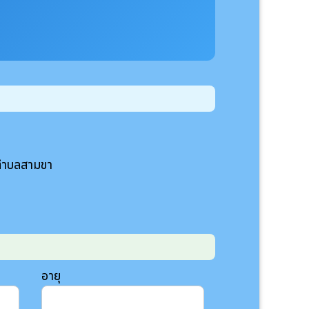
ลตำบลสามขา
อายุ