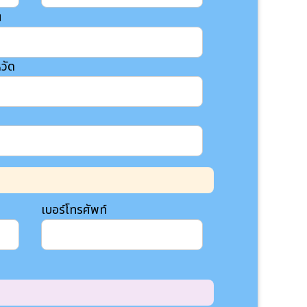
น
วัด
เบอร์โทรศัพท์