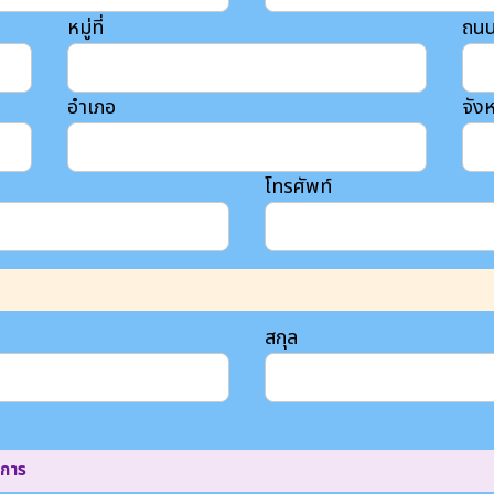
หมู่ที่
ถน
อำเภอ
จังห
โทรศัพท์
สกุล
นการ