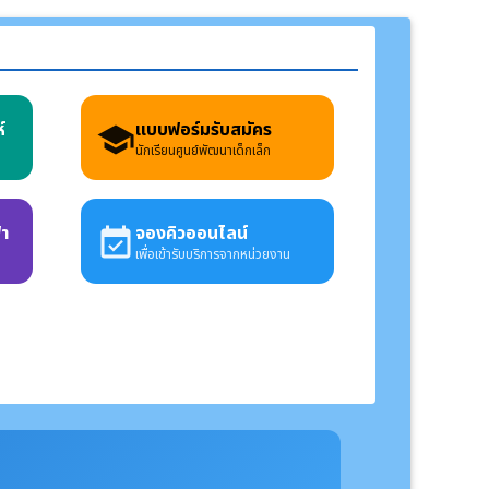
์
แบบฟอร์มรับสมัคร
school
นักเรียนศูนย์พัฒนาเด็กเล็ก
้า
จองคิวออนไลน์
event_available
เพื่อเข้ารับบริการจากหน่วยงาน