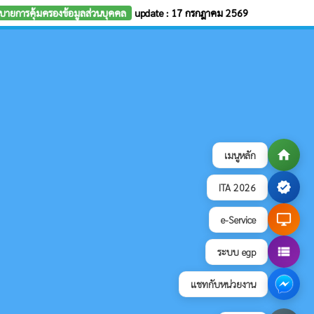
บายการคุ้มครองข้อมูลส่วนบุคคล
update : 17 กรกฎาคม 2569
home
เมนูหลัก
verified
ITA 2026
desktop_windows
e-Service
view_list
ระบบ egp
แชทกับหน่วยงาน