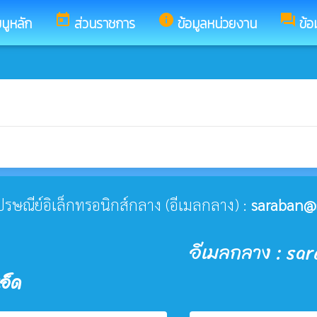
today
info
forum
นูหลัก
ส่วนราชการ
ข้อมูลหน่วยงาน
ข้อ
่ไปรษณีย์อิเล็กทรอนิกส์กลาง (อีเมลกลาง) :
saraban@
อีเมลกลาง : sa
อ็ด