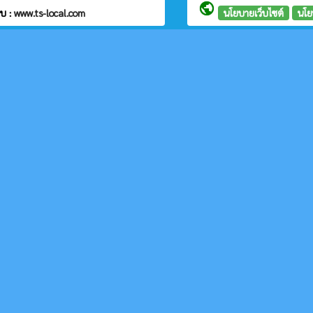
public
บ :
www.ts-local.com
นโยบายเว็บไซต์
นโย