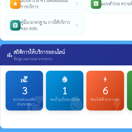
แบบสำรวจ ความพึงพอใจใน
แบบสำรวจ ความค
star_rate
poll
chevron_right
การบริการ
คู่มือ/มาตรฐาน การให้บริการ
assignment
chevron_right
ของ อปท.
สถิติการให้บริการออนไลน์
bar_chart
ข้อมูล real-time จากระบบ
volunteer_activism
water_drop
bolt
3
1
6
volunteer_activism
water_drop
bolt
ความช่วยเหลือ
ขอน้ำอุปโภคบริโภค
ซ่อมไฟฟ้าสาธารณะ
ประชาชน