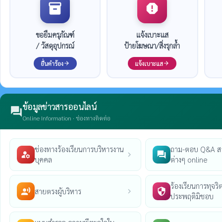
inventory_2
report
ขอยืมครุภัณฑ์
แจ้งเบาะแส
/ วัสดุอุปกรณ์
ป้ายโฆษณา/สิ่งรุกล้ำ
ยื่นคำร้อง
แจ้งเบาะแส
arrow_forward
arrow_forward
ข้อมูลข่าวสารออนไลน์
forum
Online Information · ช่องทางติดต่อ
ช่องทางร้องเรียนการบริหารงาน
ถาม-ตอบ Q&A ส
manage_accounts
question_answer
chevron_right
บุคคล
ต่างๆ online
ร้องเรียนการทุจริต
สายตรงผู้บริหาร
record_voice_over
security
chevron_right
ประพฤติมิชอบ