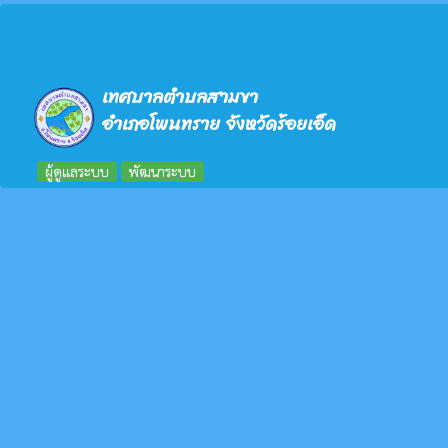
เทศบาลตำบลสามขา
อำเภอโพนทราย จังหวัดร้อยเอ็ด
ผู้ดูแลระบบ
พัฒนาระบบ