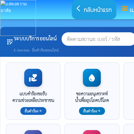
arrow_back_ios
apps
กลับหน้าแรก
เม
ระบบบริการออนไลน์
app_registration
E-Services · ยื่นคำร้องออนไลน์
volunteer_activism
water_drop
แบบคำร้องขอรับ
ขอความอนุเคราะห์
ความช่วยเหลือประชาชน
น้ำเพื่ออุปโภคบริโภค
ยื่นคำร้อง
ยื่นคำร้อง
arrow_forward
arrow_forward