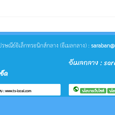
่ไปรษณีย์อิเล็กทรอนิกส์กลาง (อีเมลกลาง) :
saraban@
อีเมลกลาง : sa
อ็ด
public
บ :
www.ts-local.com
นโยบายเว็บไซต์
นโย