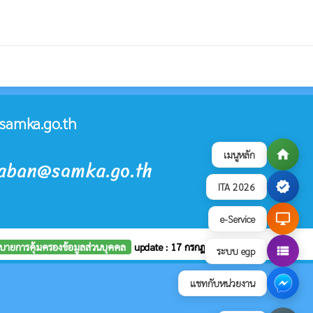
samka.go.th
home
เมนูหลัก
raban@samka.go.th
verified
ITA 2026
desktop_windows
e-Service
บายการคุ้มครองข้อมูลส่วนบุคคล
update : 17 กรกฎาคม 2569
view_list
ระบบ egp
แชทกับหน่วยงาน