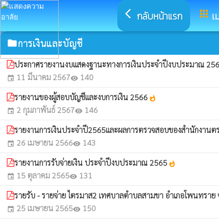
arrow_back_ios
apps
กลับหน้าแรก
เม
การเงินและบัญชี
folder
ประกาศรายงานงบแสดงฐานะทางการเงินประจำปีงบประมาณ 25
11 มีนาคม 2567
140
event
visibility
รายงานของผู้สอบบัญชีและงบการเงิน 2566
whatshot
2 กุมภาพันธ์ 2567
146
event
visibility
รายงานการเงินประจำปี2565และผลการตรวจสอบของสำนักงานต
26 เมษายน 2566
143
event
visibility
รายงานการรับจ่ายเงิน ประจำปีงบประมาณ 2565
whatshot
15 ตุลาคม 2565
131
event
visibility
รายรับ - รายจ่าย ไตรมาส2 เทศบาลตำบลสามขา อำเภอโพนทราย จั
25 เมษายน 2565
150
event
visibility