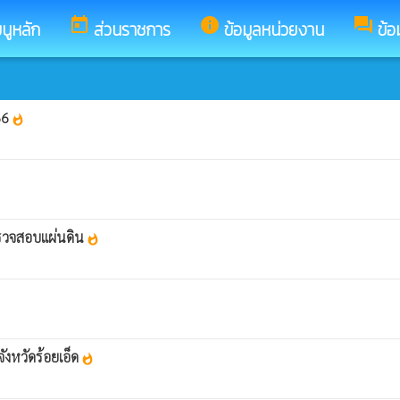
today
info
forum
นูหลัก
ส่วนราชการ
ข้อมูลหน่วยงาน
ข้อ
66
whatshot
รวจสอบแผ่นดิน
whatshot
งหวัดร้อยเอ็ด
whatshot