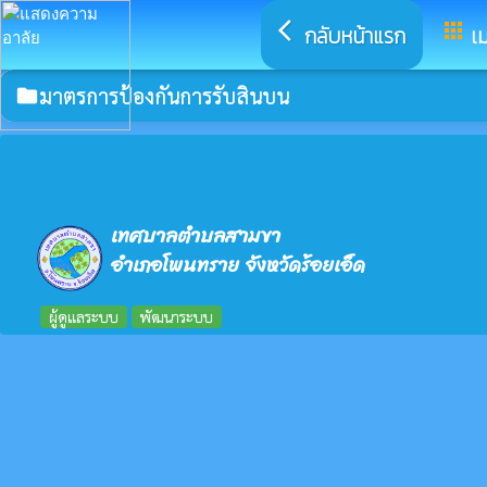
arrow_back_ios
apps
กลับหน้าแรก
เม
มาตรการป้องกันการรับสินบน
folder
เทศบาลตำบลสามขา
อำเภอโพนทราย จังหวัดร้อยเอ็ด
ผู้ดูแลระบบ
พัฒนาระบบ